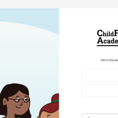
Saltar a creació
Identifíque
Nombre de usuario o